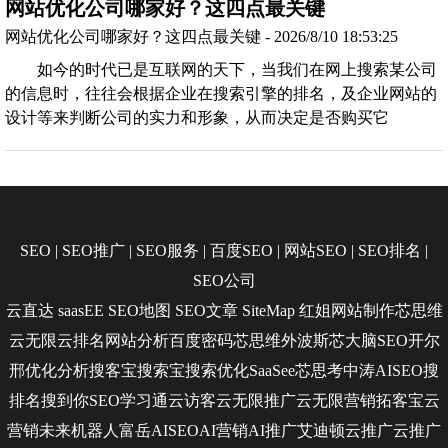
网站优化公司哪家好？这四点最关键
网站优化公司哪家好？这四点最关键 - 2026/8/10 18:53:25
如今的时代已是互联网的天下，当我们在网上搜索某公司
的信息时，往往会根据企业在搜索引擎的排名，及企业网站的
设计等来判断公司的实力和形象，从而决定是否购买它
SEO
|
SEO推广
|
SEO服务
|
百度SEO
|
网站SEO
|
SEO排名
|
SEO公司
云直达
saasEE
SEO地图
SEO文章
SiteMap
红姐网站制作
芯思维
云无限
云排名
网站分析
百度密码
芯思维
外波斯
芯大脑SEO
开尔
邢
优化分析
搜客宝
搜索宝
搜索优化
SaaSee
芯思考
中涛AISEO
搜
排名
搜到你
SEO学习通
云访客
云无限推广
云无限营销
拓客宝
云
营销
未来机器人
富岳AISEO
AI营销
AI推广
艾迪顿
云推广
云推广