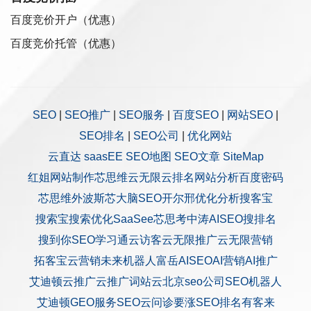
百度竞价开户（优惠）
百度竞价托管（优惠）
SEO
|
SEO推广
|
SEO服务
|
百度SEO
|
网站SEO
|
SEO排名
|
SEO公司
|
优化网站
云直达
saasEE
SEO地图
SEO文章
SiteMap
红姐网站制作
芯思维
云无限
云排名
网站分析
百度密码
芯思维
外波斯
芯大脑SEO
开尔邢
优化分析
搜客宝
搜索宝
搜索优化
SaaSee
芯思考
中涛AISEO
搜排名
搜到你
SEO学习通
云访客
云无限推广
云无限营销
拓客宝
云营销
未来机器人
富岳AISEO
AI营销
AI推广
艾迪顿
云推广
云推广
词站云
北京seo公司
SEO机器人
艾迪顿GEO服务
SEO云问诊
要涨SEO排名
有客来