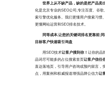
世界上从不缺产品，缺的是把产品卖
化是北京专业的SEO公司,专注百度、谷歌
持疑，但云优化认为，这更多与网
SEO网站优化是
索引擎优化服务。我们更懂用户搜索习惯、
名虽受多因素影响，但正确思维和
逸。它要求优化师密切
更懂网站运营和SEO排名技术。
前，深入分析并调整SEO，确保
这些洞察不断调整和优
同等成本,让您的关键词排名更靠前;同
和搜索引擎规则，可提升网站转
中，耐心和毅力是不可
目标客户快速吸引询盘
略将助力网站取得更好效果。
力，不断优化网站，才
用SEO技术
让客户搜到你！
让你的品
更为优异的搜索引擎排
品词尽可能多的占位搜索首页
让客户信任
直达落地页，引导用户咨询或预约留言，
点，用案例和权威报道增强品牌公信力
让
( 推荐指数5颗星 )
云优化
SEO大咖