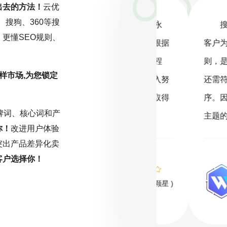
出去的方法！
云优
、搜狗、360等搜
一项持续且精细化的工作，而非一劳永
搜索引擎
更懂SEO规则、
关注行业动态，深入分析数据，并根据
客户为中心，
化策略。云优化坚信，在SEO的旅程
则，是成功的
样市场,为您锁定
或缺的驱动力。只有持之以恒地投入努
还需符合搜索
能在激烈的网络环境中脱颖而出，取得
序。因此，明
牌词、核心词和产
名。
主题的SEO规
你！
改进用户体验
突出产品差异化卖
客户选择你！
( 推荐指数5颗星 )