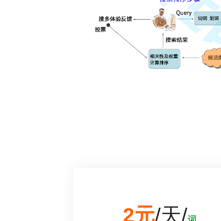
2元
/天/
词