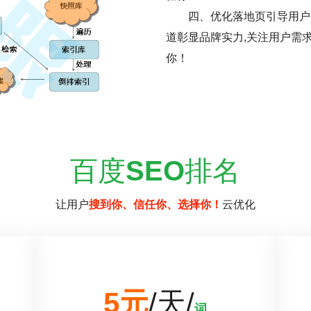
四、优化落地页引导用户
道彰显品牌实力,关注用户需
你！
百度
SEO
排名
让用户
搜到你、信任你、选择你！
云优化
5元
/天/
词