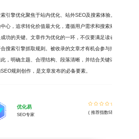
优化聚焦于站内优化、站外SEO及搜索体验。以
搜
追求转化价值最大化，遵循用户需求和搜索规
销（S
关键。文章作为优化的一环，不仅要满足读者，
营销的
引擎抓取规则。被收录的文章才有机会参与排
客户，
确主题、合理结构、段落清晰，并结合关键词与
360
则创作，是文章发布的必备要素。
您营销
精准的
优化易
( 推荐指数5颗星 )
SEO专家