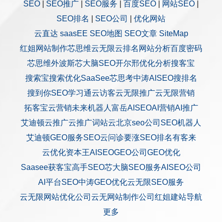
SEO
|
SEO推广
|
SEO服务
|
百度SEO
|
网站SEO
|
SEO排名
|
SEO公司
|
优化网站
云直达
saasEE
SEO地图
SEO文章
SiteMap
红姐网站制作
芯思维
云无限
云排名
网站分析
百度密码
芯思维
外波斯
芯大脑SEO
开尔邢
优化分析
搜客宝
搜索宝
搜索优化
SaaSee
芯思考
中涛AISEO
搜排名
搜到你
SEO学习通
云访客
云无限推广
云无限营销
拓客宝
云营销
未来机器人
富岳AISEO
AI营销
AI推广
艾迪顿
云推广
云推广
词站云
北京seo公司
SEO机器人
艾迪顿GEO服务
SEO云问诊
要涨SEO排名
有客来
云优化
资本王
AISEO
GEO公司
GEO优化
Saasee获客宝
高手SEO
芯大脑SEO服务
AISEO公司
AI平台SEO
中涛GEO优化
云无限SEO服务
云无限网站优化公司
云无网站制作公司
红姐建站
导航
更多