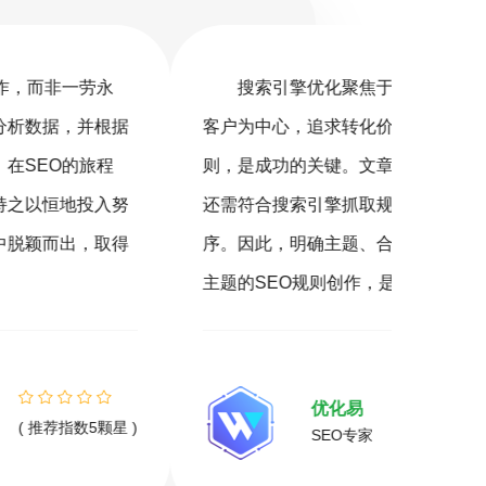
优化聚焦于站内优化、站外SEO及搜索体验。以
搜
追求转化价值最大化，遵循用户需求和搜索规
销（S
关键。文章作为优化的一环，不仅要满足读者，
营销的
引擎抓取规则。被收录的文章才有机会参与排
客户，
确主题、合理结构、段落清晰，并结合关键词与
360
则创作，是文章发布的必备要素。
您营销
精准的
优化易
( 推荐指数5颗星 )
SEO专家