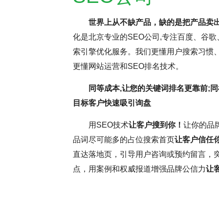
世界上从不缺产品，缺的是把产品卖
化是北京专业的SEO公司,专注百度、谷歌
持疑，但云优化认为，这更多与网
SEO网站优化是
索引擎优化服务。我们更懂用户搜索习惯、
名虽受多因素影响，但正确思维和
逸。它要求优化师密切
更懂网站运营和SEO排名技术。
前，深入分析并调整SEO，确保
这些洞察不断调整和优
同等成本,让您的关键词排名更靠前;同
和搜索引擎规则，可提升网站转
中，耐心和毅力是不可
目标客户快速吸引询盘
略将助力网站取得更好效果。
力，不断优化网站，才
用SEO技术
让客户搜到你！
让你的品
更为优异的搜索引擎排
品词尽可能多的占位搜索首页
让客户信任
直达落地页，引导用户咨询或预约留言，
点，用案例和权威报道增强品牌公信力
让
( 推荐指数5颗星 )
云优化
SEO大咖