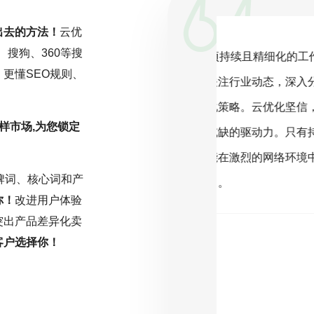
出去的方法！
云优
、搜狗、360等搜
一项持续且精细化的工作，而非一劳永
搜索引擎
更懂SEO规则、
关注行业动态，深入分析数据，并根据
客户为中心，
化策略。云优化坚信，在SEO的旅程
则，是成功的
样市场,为您锁定
或缺的驱动力。只有持之以恒地投入努
还需符合搜索
能在激烈的网络环境中脱颖而出，取得
序。因此，明
牌词、核心词和产
名。
主题的SEO规
你！
改进用户体验
突出产品差异化卖
客户选择你！
( 推荐指数5颗星 )