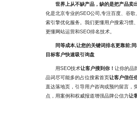
世界上从不缺产品，缺的是把产品卖
化是北京专业的SEO公司,专注百度、谷歌
师对SEO效果持疑，但云优化认为，这更多与网
S
索引擎优化服务。我们更懂用户搜索习惯、
相关。关键词排名虽受多因素影响，但正确思维和
逸。它
更懂网站运营和SEO排名技术。
键。在网站上线前，深入分析并调整SEO，确保
这些洞
同等成本,让您的关键词排名更靠前;同
。平衡用户需求和搜索引擎规则，可提升网站转
中，耐
目标客户快速吸引询盘
科学的SEO策略将助力网站取得更好效果。
力，不
用SEO技术
让客户搜到你！
让你的品
更为优
品词尽可能多的占位搜索首页
让客户信任
直达落地页，引导用户咨询或预约留言，
云优化
点，用案例和权威报道增强品牌公信力
让
( 推荐指数5颗星 )
SEO大咖