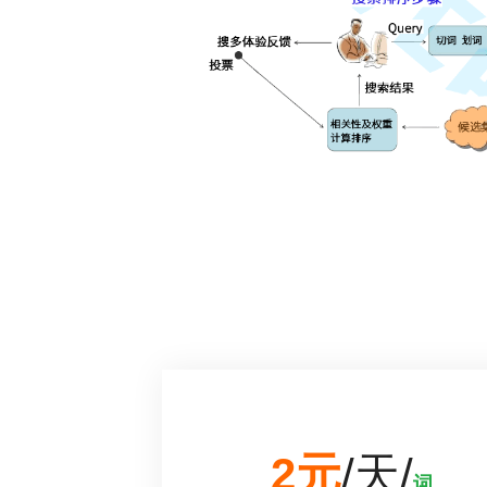
2元
/天/
词