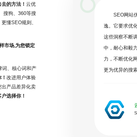
出去的方法！
云优
、搜狗、360等搜
EO网站优化是一项持续且精细化的工作，而非一劳永
更懂SEO规则、
要求优化师密切关注行业动态，深入分析数据，并根据
察不断调整和优化策略。云优化坚信，在SEO的旅程
样市场,为您锁定
心和毅力是不可或缺的驱动力。只有持之以恒地投入努
断优化网站，才能在激烈的网络环境中脱颖而出，取得
牌词、核心词和产
异的搜索引擎排名。
你！
改进用户体验
突出产品差异化卖
客户选择你！
云优化
( 推荐指数5颗星 )
SEO大咖