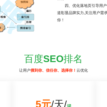
四、优化落地页引导用户
道彰显品牌实力,关注用户需
你！
百度
SEO
排名
让用户
搜到你、信任你、选择你！
云优化
5元
/天/
词