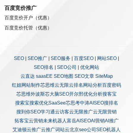
百度竞价推广
百度竞价开户（优惠）
百度竞价托管（优惠）
SEO
|
SEO推广
|
SEO服务
|
百度SEO
|
网站SEO
|
SEO排名
|
SEO公司
|
优化网站
云直达
saasEE
SEO地图
SEO文章
SiteMap
红姐网站制作
芯思维
云无限
云排名
网站分析
百度密码
芯思维
外波斯
芯大脑SEO
开尔邢
优化分析
搜客宝
搜索宝
搜索优化
SaaSee
芯思考
中涛AISEO
搜排名
搜到你
SEO学习通
云访客
云无限推广
云无限营销
拓客宝
云营销
未来机器人
富岳AISEO
AI营销
AI推广
艾迪顿
云推广
云推广
词站云
北京seo公司
SEO机器人