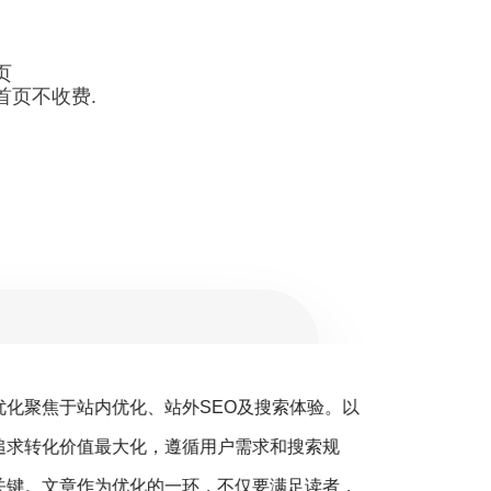
页
首页不收费.
优化聚焦于站内优化、站外SEO及搜索体验。以
搜
追求转化价值最大化，遵循用户需求和搜索规
销（S
关键。文章作为优化的一环，不仅要满足读者，
营销的