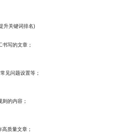
。
录/提升关键词排名)
工书写的文章；
召,常见问题设置等；
规则的内容；
作高质量文章；