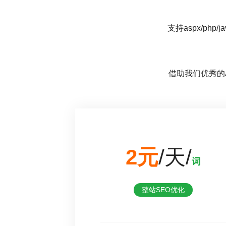
支持aspx/p
借助我们优秀的A
2元
/天/
词
整站SEO优化