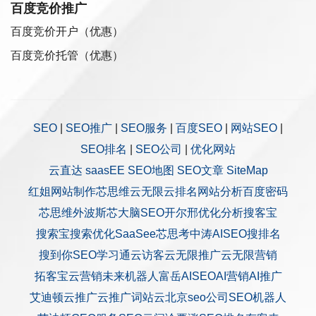
百度竞价推广
百度竞价开户（优惠）
百度竞价托管（优惠）
SEO
|
SEO推广
|
SEO服务
|
百度SEO
|
网站SEO
|
SEO排名
|
SEO公司
|
优化网站
云直达
saasEE
SEO地图
SEO文章
SiteMap
红姐网站制作
芯思维
云无限
云排名
网站分析
百度密码
芯思维
外波斯
芯大脑SEO
开尔邢
优化分析
搜客宝
搜索宝
搜索优化
SaaSee
芯思考
中涛AISEO
搜排名
搜到你
SEO学习通
云访客
云无限推广
云无限营销
拓客宝
云营销
未来机器人
富岳AISEO
AI营销
AI推广
艾迪顿
云推广
云推广
词站云
北京seo公司
SEO机器人