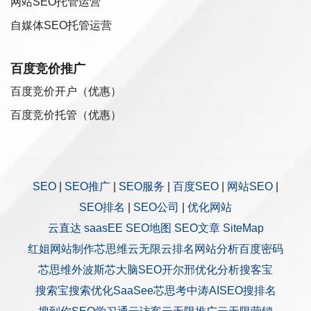
网站SEO托管运营
自媒体SEO托管运营
百度竞价推广
百度竞价开户（优惠）
百度竞价托管（优惠）
SEO
|
SEO推广
|
SEO服务
|
百度SEO
|
网站SEO
|
SEO排名
|
SEO公司
|
优化网站
云直达
saasEE
SEO地图
SEO文章
SiteMap
红姐网站制作
芯思维
云无限
云排名
网站分析
百度密码
芯思维
外波斯
芯大脑SEO
开尔邢
优化分析
搜客宝
搜索宝
搜索优化
SaaSee
芯思考
中涛AISEO
搜排名