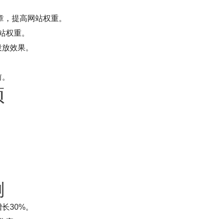
章，提高网站权重。
站权重。
投放效果。
前。
项
例
长30%。