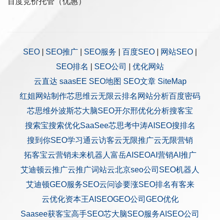
百度竞价托管（优惠）
SEO
|
SEO推广
|
SEO服务
|
百度SEO
|
网站SEO
|
SEO排名
|
SEO公司
|
优化网站
云直达
saasEE
SEO地图
SEO文章
SiteMap
红姐网站制作
芯思维
云无限
云排名
网站分析
百度密码
芯思维
外波斯
芯大脑SEO
开尔邢
优化分析
搜客宝
搜索宝
搜索优化
SaaSee
芯思考
中涛AISEO
搜排名
搜到你
SEO学习通
云访客
云无限推广
云无限营销
拓客宝
云营销
未来机器人
富岳AISEO
AI营销
AI推广
艾迪顿
云推广
云推广
词站云
北京seo公司
SEO机器人
艾迪顿GEO服务
SEO云问诊
要涨SEO排名
有客来
云优化
资本王
AISEO
GEO公司
GEO优化
Saasee获客宝
高手SEO
芯大脑SEO服务
AISEO公司