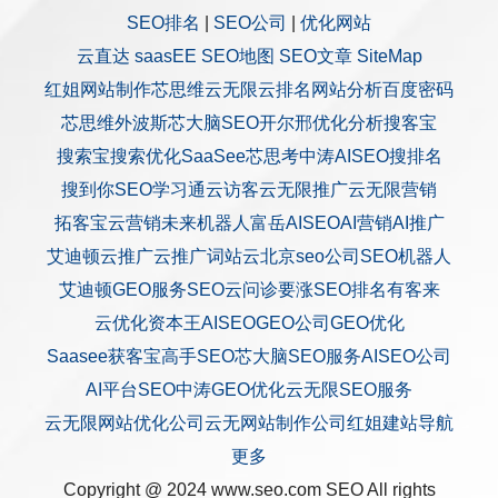
SEO排名
|
SEO公司
|
优化网站
云直达
saasEE
SEO地图
SEO文章
SiteMap
红姐网站制作
芯思维
云无限
云排名
网站分析
百度密码
芯思维
外波斯
芯大脑SEO
开尔邢
优化分析
搜客宝
搜索宝
搜索优化
SaaSee
芯思考
中涛AISEO
搜排名
搜到你
SEO学习通
云访客
云无限推广
云无限营销
拓客宝
云营销
未来机器人
富岳AISEO
AI营销
AI推广
艾迪顿
云推广
云推广
词站云
北京seo公司
SEO机器人
艾迪顿GEO服务
SEO云问诊
要涨SEO排名
有客来
云优化
资本王
AISEO
GEO公司
GEO优化
Saasee获客宝
高手SEO
芯大脑SEO服务
AISEO公司
AI平台SEO
中涛GEO优化
云无限SEO服务
云无限网站优化公司
云无网站制作公司
红姐建站
导航
更多
Copyright @ 2024 www.seo.com
SEO
All rights