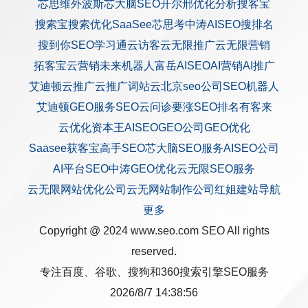
芯思维
外波斯
芯大脑SEO
开尔邢
优化分析
搜客宝
搜索宝
搜索优化
SaaSee
芯思考
中涛AISEO
搜排名
搜到你
SEO学习通
云访客
云无限推广
云无限营销
拓客宝
云营销
未来机器人
富岳AISEO
AI营销
AI推广
艾迪顿
云推广
云推广
词站云
北京seo公司
SEO机器人
艾迪顿GEO服务
SEO云问诊
要涨SEO排名
有客来
云优化
资本王
AISEO
GEO公司
GEO优化
Saasee获客宝
高手SEO
芯大脑SEO服务
AISEO公司
AI平台SEO
中涛GEO优化
云无限SEO服务
云无限网站优化公司
云无网站制作公司
红姐建站
导航
更多
Copyright @ 2024 www.seo.com
SEO
All rights
reserved.
专注百度、谷歌、搜狗和360搜索引擎SEO服务
2026/8/7 14:38:56