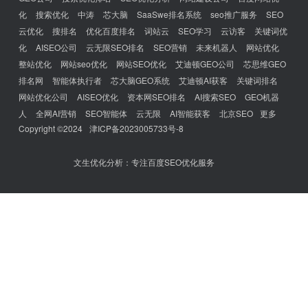
化
搜索优化
中涛
芯大脑
SaaSwe排名系统
seo推广服务
SEO
云优化
搜排名
优化百度排名
词站云
SEO学习
云访客
关键词优
化
AISEO公司
云无限SEO排名
SEO营销
未来机器人
网站优化
整站优化
网站seo优化
网站SEO优化
艾迪顿GEO公司
芯思维GEO
排名网
智能体执行者
芯大脑GEO系统
艾迪顿AI获客
关键词排名
网站优化公司
AISEO优化
资本网SEO排名
AI搜索SEO
GEO机器
人
全网AI营销
SEO智能体
云无限
AI智能获客
北京SEO
更多
Copyright ©2024
津ICP备2023005733号-8
文生优化分析：专注百度SEO优化服务